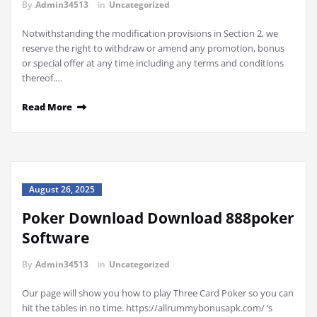
By
Admin34513
in
Uncategorized
Notwithstanding the modification provisions in Section 2, we
reserve the right to withdraw or amend any promotion, bonus
or special offer at any time including any terms and conditions
thereof.…
Read More
August 26, 2025
Poker Download Download 888poker
Software
By
Admin34513
in
Uncategorized
Our page will show you how to play Three Card Poker so you can
hit the tables in no time. https://allrummybonusapk.com/ ’s