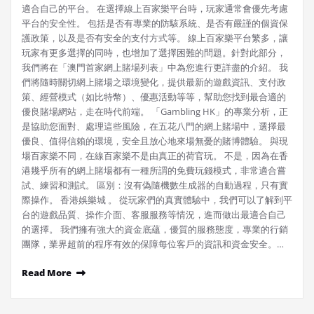
適合自己的平台。 在選擇線上百家樂平台時，玩家通常會優先考慮
平台的安全性。 包括是否有專業的防駭系統、是否有嚴謹的個資保
護政策，以及是否有安全的支付方式等。 線上百家樂平台繁多，讓
玩家有更多選擇的同時，也增加了選擇困難的問題。針對此部分，
我們將在「澳門首家網上賭場列表」中為您進行更詳盡的介紹。 我
們將隨時關切網上賭場之環境變化，提供最新的遊戲資訊、支付政
策、經營模式（如比特幣）、優惠活動等等，幫助您找到最合適的
優良賭場網站，走在時代前端。 「Gambling HK」的專業分析，正
是協助您面對、處理這些風險，在五花八門的網上賭場中，選擇最
優良、值得信賴的環境，安全且放心地來場無憂的賭博體驗。 與現
場百家樂不同，在線百家樂不是由真正的荷官玩。 不是，因為在香
港幾乎所有的網上賭場都有一種所謂的免費玩錢模式，非常適合嘗
試、練習和測試。 區別：沒有偽隨機數生成器的自動過程，只有實
際操作。 香港娛樂城 。 從玩家們的真實體驗中，我們可以了解到平
台的遊戲品質、操作介面、客服服務等情況，進而做出最適合自己
的選擇。 我們擁有強大的資金底蘊，優質的服務態度，專業的行銷
團隊，業界超前的程序有效的保障每位客戶的資訊和資金安全。…
Read More