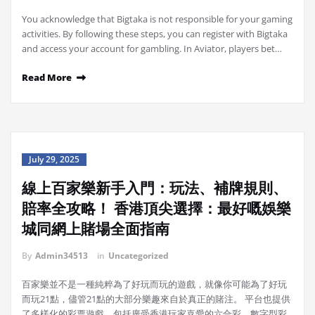
You acknowledge that Bigtaka is not responsible for your gaming
activities. By following these steps, you can register with Bigtaka
and access your account for gambling. In Aviator, players bet…
Read More
July 29, 2025
線上百家樂新手入門：玩法、補牌規則、
賠率全攻略！ 香港頂尖選擇：最好嘅娛樂
城同網上賭場全面指南
By
Admin34513
in
Uncategorized
百家樂並不是一種純粹為了好玩而玩的遊戲，就像你可能為了好玩
而玩21點，儘管21點的大部分樂趣來自於真正的賭注。 平台也提供
了多樣化的彩票遊戲，包括廣受香港玩家喜愛的六合彩、數字型彩