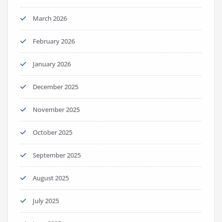
March 2026
February 2026
January 2026
December 2025
November 2025
October 2025
September 2025
August 2025
July 2025