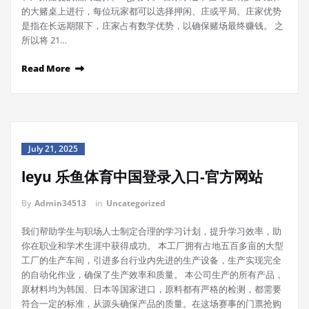
的大赌桌上进行，每位玩家都可以选择押闲、庄或平局。庄家优势
是指在长远期限下，庄家占有数学优势，以确保赌场最终赚钱。 之
所以将 21…
Read More
July 21, 2025
leyu 乐鱼体育中国登录入口-官方网站
By
Admin34513
in
Uncategorized
我们帮助学生与职场人士制定合理的学习计划，提升学习效率，助
你在职业和学术生涯中获得成功。 本工厂拥有占地五百多亩的大型
工厂的生产车间，引进多台行业内先进的生产设备，生产实现完全
的自动化作业，确保了生产效率和质量。 本公司生产的所有产品，
原材料均为韩国、日本等国家进口，原料都有严格的检测，都需要
符合一定的标准，从源头确保产品的质量。在这场赛事的门票抢购