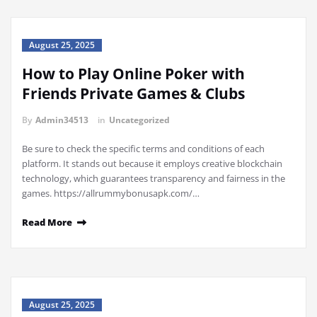
August 25, 2025
How to Play Online Poker with
Friends Private Games & Clubs
By
Admin34513
in
Uncategorized
Be sure to check the specific terms and conditions of each
platform. It stands out because it employs creative blockchain
technology, which guarantees transparency and fairness in the
games. https://allrummybonusapk.com/…
Read More
August 25, 2025